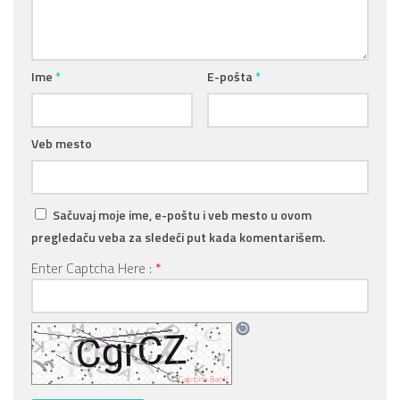
Ime
*
E-pošta
*
Veb mesto
Sačuvaj moje ime, e-poštu i veb mesto u ovom
pregledaču veba za sledeći put kada komentarišem.
Enter Captcha Here :
*