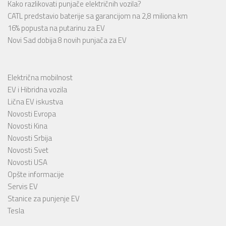
Kako razlikovati punjače električnih vozila?
CATL predstavio baterije sa garancijom na 2,8 miliona km
16% popusta na putarinu za EV
Novi Sad dobija 8 novih punjača za EV
Električna mobilnost
EV i Hibridna vozila
Lična EV iskustva
Novosti Evropa
Novosti Kina
Novosti Srbija
Novosti Svet
Novosti USA
Opšte informacije
Servis EV
Stanice za punjenje EV
Tesla