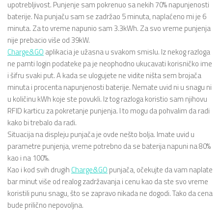
upotrebljivost. Punjenje sam pokrenuo sa nekih 70% napunjenosti
baterije. Na punjaču sam se zadržao 5 minuta, naplaćeno mi je 6
minuta. Za to vreme napunio sam 3.3kWh. Za svo vreme punjenja
nije prebacio više od 39kW.
Charge&GO
aplikacia je užasna u svakom smislu. Iz nekog razloga
ne pamti login podateke pa je neophodno ukucavati korisničko ime
i šifru svaki put. A kada se ulogujete ne vidite ništa sem brojača
minuta i procenta napunjenosti baterije. Nemate uvid ni u snagu ni
u količinu kWh koje ste povukli. Iz tog razloga koristio sam njihovu
RFID karticu za pokretanje punjenja. I to mogu da pohvalim da radi
kako bi trebalo da radi.
Situacija na displeju punjača je ovde nešto bolja. Imate uvid u
parametre punjenja, vreme potrebno da se baterija napuni na 80%
kao i na 100%.
Kao i kod svih drugih
Charge&GO
punjača, očekujte da vam naplate
bar minut više od realog zadržavanja i cenu kao da ste svo vreme
koristili punu snagu, što se zapravo nikada ne dogodi. Tako da cena
bude prilično nepovoljna.