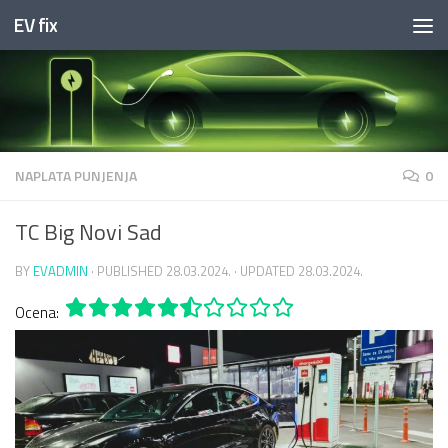
EV fix
Skip to content
NAPLATA PUNJENJA
0
TC Big Novi Sad
BY
EVADMIN
· PUBLISHED
28.03.2024.
· UPDATED
28.03.2024.
Ocena: