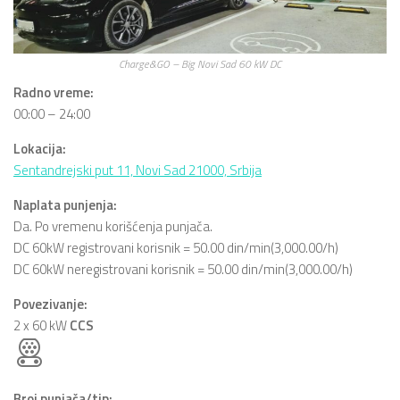
Charge&GO – Big Novi Sad 60 kW DC
Radno vreme:
00:00 – 24:00
Lokacija:
Sentandrejski put 11, Novi Sad 21000, Srbija
Naplata punjenja:
Da. Po vremenu korišćenja punjača.
DC 60kW registrovani korisnik = 50.00 din/min(3,000.00/h)
DC 60kW neregistrovani korisnik = 50.00 din/min(3,000.00/h)
Povezivanje:
2 x 60 kW
CCS
Broj punjača/tip: