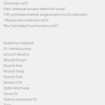
Zimovanje sa EV
Kako razlikovati punjače električnih vozila?
CATL predstavio baterije sa garancijom na 2,8 miliona km
16% popusta na putarinu za EV
Novi Sad dobija 8 novih punjača za EV
Električna mobilnost
EV i Hibridna vozila
Lična EV iskustva
Novosti Evropa
Novosti Kina
Novosti Srbija
Novosti Svet
Novosti USA
Opšte informacije
Servis EV
Stanice za punjenje EV
Tesla