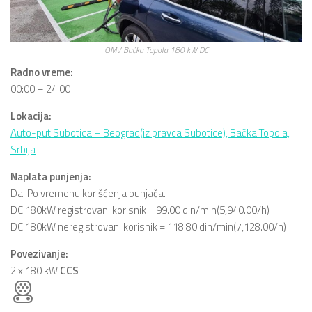
OMV Bačka Topola 180 kW DC
Radno vreme:
00:00 – 24:00
Lokacija:
Auto-put Subotica – Beograd(iz pravca Subotice), Bačka Topola,
Srbija
Naplata punjenja:
Da. Po vremenu korišćenja punjača.
DC 180kW registrovani korisnik = 99.00 din/min(5,940.00/h)
DC 180kW neregistrovani korisnik = 118.80 din/min(7,128.00/h)
Povezivanje:
2 x 180 kW
CCS