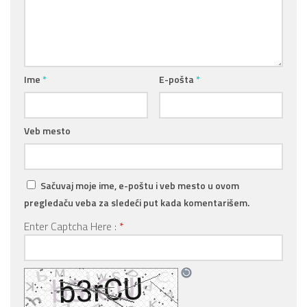
Ime
*
E-pošta
*
Veb mesto
Sačuvaj moje ime, e-poštu i veb mesto u ovom
pregledaču veba za sledeći put kada komentarišem.
Enter Captcha Here :
*