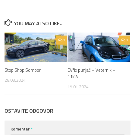
YOU MAY ALSO LIKE...
0
0
Stop Shop Sombor
EVfix punjač – Veternik –
11kW
28.03.2024.
15.01.2024.
OSTAVITE ODGOVOR
Komentar
*