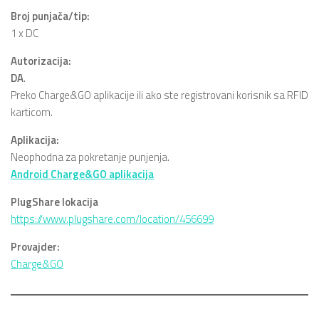
Broj punjača/tip:
1 x DC
Autorizacija:
DA
.
Preko Charge&GO aplikacije ili ako ste registrovani korisnik sa RFID
karticom.
Aplikacija:
Neophodna za pokretanje punjenja.
Android Charge&GO aplikacija
PlugShare lokacija
https://www.plugshare.com/location/456699
Provajder:
Charge&GO