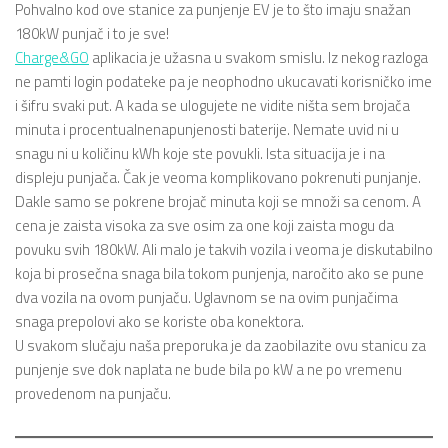
Pohvalno kod ove stanice za punjenje EV je to što imaju snažan
180kW punjač i to je sve!
Charge&GO
aplikacia je užasna u svakom smislu. Iz nekog razloga
ne pamti login podateke pa je neophodno ukucavati korisničko ime
i šifru svaki put. A kada se ulogujete ne vidite ništa sem brojača
minuta i procentualnenapunjenosti baterije. Nemate uvid ni u
snagu ni u količinu kWh koje ste povukli. Ista situacija je i na
displeju punjača. Čak je veoma komplikovano pokrenuti punjanje.
Dakle samo se pokrene brojač minuta koji se množi sa cenom. A
cena je zaista visoka za sve osim za one koji zaista mogu da
povuku svih 180kW. Ali malo je takvih vozila i veoma je diskutabilno
koja bi prosečna snaga bila tokom punjenja, naročito ako se pune
dva vozila na ovom punjaču. Uglavnom se na ovim punjačima
snaga prepolovi ako se koriste oba konektora.
U svakom slučaju naša preporuka je da zaobilazite ovu stanicu za
punjenje sve dok naplata ne bude bila po kW a ne po vremenu
provedenom na punjaču.