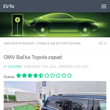
EV fix
Skip to content
NAPLATA PUNJENJA
/
STANICE NA AUTOPUTEVIMA
0
OMV Bačka Topola zapad
BY
EVADMIN
· PUBLISHED
12.01.2024.
· UPDATED
13.01.2024.
Ocena: