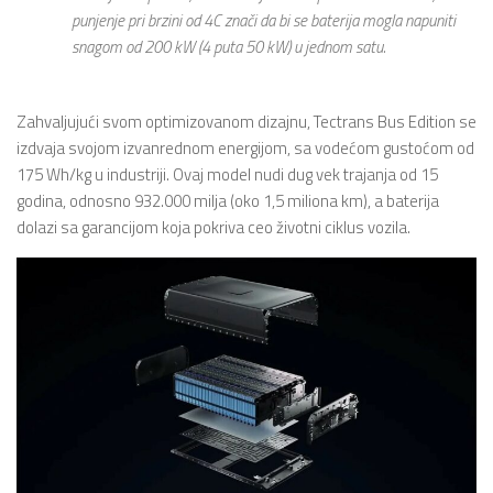
punjenje pri brzini od 4C znači da bi se baterija mogla napuniti
snagom od 200 kW (4 puta 50 kW) u jednom satu.
Zahvaljujući svom optimizovanom dizajnu, Tectrans Bus Edition se
izdvaja svojom izvanrednom energijom, sa vodećom gustoćom od
175 Wh/kg u industriji. Ovaj model nudi dug vek trajanja od 15
godina, odnosno 932.000 milja (oko 1,5 miliona km), a baterija
dolazi sa garancijom koja pokriva ceo životni ciklus vozila.