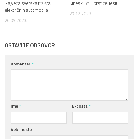
Najveća svetska tržišta
Kineski BYD prstiže Teslu
električnih automobila
27.12.2023.
26.09.2023.
OSTAVITE ODGOVOR
Komentar
*
Ime
*
E-pošta
*
Veb mesto