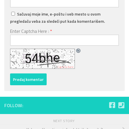
Sačuvaj moje ime, e-poštu i veb mesto u ovom
pregledaču veba za sledeći put kada komentarišem.
Enter Captcha Here :
*
FOLLOW:
NEXT STORY