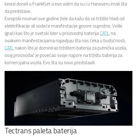
kinezi doneli u Frankfurt a evo vidim da su i u Hanoveru imali šta
da predstave.
Evropski novinari ove godine žele da kažu da se tržište hladi od
elektrifikacije ali vodeće manifestacije govore suprotno. Veliki
igrači kao što je svetski lider u proizvodnji baterija
CATL
, na
ovakvim manifestacijama najavljuju šta nas čeka u budućnosti.
CATL
nakon što je dominirao tržištem baterija za putnička vozila,
ovaj proizvođač je povećao svoje napore na tržištu baterija za
komercijalna vozila. Evo šta su novo predstavili.
Tectrans paleta baterija