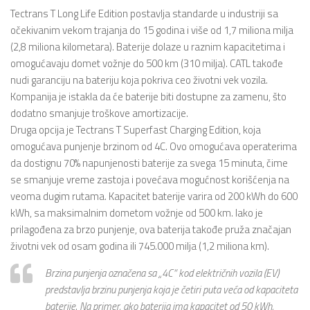
Tectrans T Long Life Edition postavlja standarde u industriji sa
očekivanim vekom trajanja do 15 godina i više od 1,7 miliona milja
(2,8 miliona kilometara). Baterije dolaze u raznim kapacitetima i
omogućavaju domet vožnje do 500 km (310 milja). CATL takođe
nudi garanciju na bateriju koja pokriva ceo životni vek vozila.
Kompanija je istakla da će baterije biti dostupne za zamenu, što
dodatno smanjuje troškove amortizacije.
Druga opcija je Tectrans T Superfast Charging Edition, koja
omogućava punjenje brzinom od 4C. Ovo omogućava operaterima
da dostignu 70% napunjenosti baterije za svega 15 minuta, čime
se smanjuje vreme zastoja i povećava mogućnost korišćenja na
veoma dugim rutama. Kapacitet baterije varira od 200 kWh do 600
kWh, sa maksimalnim dometom vožnje od 500 km. Iako je
prilagođena za brzo punjenje, ova baterija takođe pruža značajan
životni vek od osam godina ili 745.000 milja (1,2 miliona km).
Brzina punjenja označena sa „4C“ kod električnih vozila (EV)
predstavlja brzinu punjenja koja je četiri puta veća od kapaciteta
baterije. Na primer, ako baterija ima kapacitet od 50 kWh,