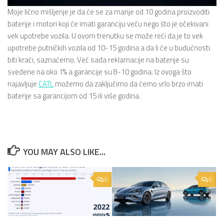
Moje lično mišljenje je da će se za manje od 10 godina proizvoditi
baterije i motori koji će imati garanciju veću nego što je očekivani
vek upotrebe vozila. U ovom trenutku se može reći da je to vek
upotrebe putničkih vozila od 10-15 godina a da li će u budućnosti
biti kraći, saznaćemo. Već sada reklamacije na baterije su
svedene na oko 1% a garancije su 8-10 godina. Iz ovoga što
najavljuje
CATL
možemo da zaključimo da ćemo vrlo brzo imati
baterije sa garancijom od 15 ili više godina.
YOU MAY ALSO LIKE...
0
0