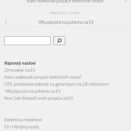
Kako razlikovati punjače električnih vozila?
PREVIOUS STORY
16% popusta na putarinu za EV
Pretraga
Najnoviji naslovi
Zimovanje sa EV
Kako razlikovati punjače električnih vozila?
CATL predstavio baterije sa garancijom na 2,8 miliona km
16% popusta na putarinu za EV
Novi Sad dobija 8 novih punjača za EV
Električna mobilnost
EV i Hibridna vozila