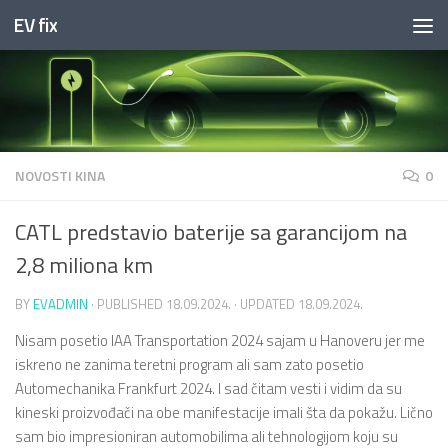
EV fix
Skip to content
NOVOSTI KINA
0
CATL predstavio baterije sa garancijom na
2,8 miliona km
BY
EVADMIN
· PUBLISHED
18.09.2024.
· UPDATED
18.09.2024.
Nisam posetio IAA Transportation 2024 sajam u Hanoveru jer me
iskreno ne zanima teretni program ali sam zato posetio
Automechanika Frankfurt 2024. I sad čitam vesti i vidim da su
kineski proizvođači na obe manifestacije imali šta da pokažu. Lično
sam bio impresioniran automobilima ali tehnologijom koju su