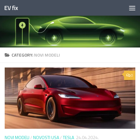
EV fix
Skip to content
CATEGORY:
NOVI MODELI
0
NOVI MODELI
/
NOVOSTI USA
/
TESLA
24.04.2024.