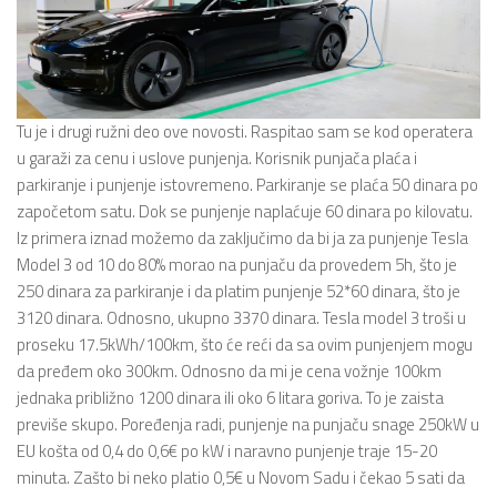
Tu je i drugi ružni deo ove novosti. Raspitao sam se kod operatera
u garaži za cenu i uslove punjenja. Korisnik punjača plaća i
parkiranje i punjenje istovremeno. Parkiranje se plaća 50 dinara po
započetom satu. Dok se punjenje naplaćuje 60 dinara po kilovatu.
Iz primera iznad možemo da zaključimo da bi ja za punjenje Tesla
Model 3 od 10 do 80% morao na punjaču da provedem 5h, što je
250 dinara za parkiranje i da platim punjenje 52*60 dinara, što je
3120 dinara. Odnosno, ukupno 3370 dinara. Tesla model 3 troši u
proseku 17.5kWh/100km, što će reći da sa ovim punjenjem mogu
da pređem oko 300km. Odnosno da mi je cena vožnje 100km
jednaka približno 1200 dinara ili oko 6 litara goriva. To je zaista
previše skupo. Poređenja radi, punjenje na punjaču snage 250kW u
EU košta od 0,4 do 0,6€ po kW i naravno punjenje traje 15-20
minuta. Zašto bi neko platio 0,5€ u Novom Sadu i čekao 5 sati da