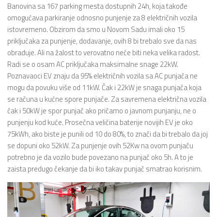
Banovina sa 167 parking mesta dostupnih 24h, koja takođe
omogućava parkiranje odnosno punjenje za 8 električnih vozila
istovremeno. Obzirom da smo u Novom Sadu imali oko 15
priključaka za punjenje, dodavanje, ovih 8 bi trebalo sve da nas
obraduje. Ali na žalost to verovatno neće biti neka velika radost.
Radi se o osam AC priključaka maksimalne snage 22kW.
Poznavaoci EV znaju da 95% električnih vozila sa AC punjača ne
mogu da povuku više od 11kW. Čak i 22kW je snaga punjača koja
se računa u kućne spore punjače. Za savremena električna vozila
čak i 50kW je spor punjač ako pričamo o javnom punjanju, ne o
punjenju kod kuće. Prosečna veličina baterije novijih EV je oko
75kWh, ako biste je punili od 10 do 80%, to znači da bi trebalo da joj
se dopuni oko 52kW. Za punjenje ovih 52Kw na ovom punjaču
potrebno je da vozilo bude povezano na punjač oko 5h. A to je
zaista predugo čekanje da bi iko takav punjač smatrao korisnim.