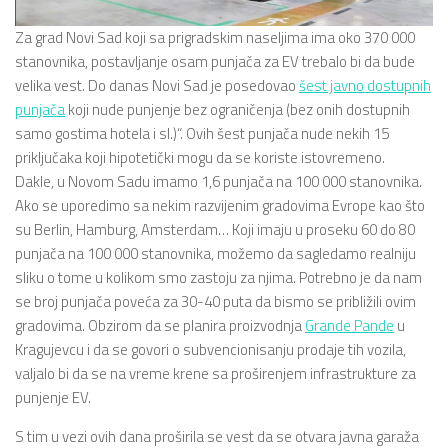
Za grad Novi Sad koji sa prigradskim naseljima ima oko 370 000
stanovnika, postavljanje osam punjača za EV trebalo bi da bude
velika vest. Do danas Novi Sad je posedovao
šest javno dostupnih
punjača
koji nude punjenje bez ograničenja (bez onih dostupnih
samo gostima hotela i sl.)“. Ovih šest punjača nude nekih 15
priključaka koji hipotetički mogu da se koriste istovremeno.
Dakle, u Novom Sadu imamo 1,6 punjača na 100 000 stanovnika.
Ako se uporedimo sa nekim razvijenim gradovima Evrope kao što
su Berlin, Hamburg, Amsterdam… Koji imaju u proseku 60 do 80
punjača na 100 000 stanovnika, možemo da sagledamo realniju
sliku o tome u kolikom smo zastoju za njima. Potrebno je da nam
se broj punjača poveća za 30-40 puta da bismo se približili ovim
gradovima. Obzirom da se planira proizvodnja
Grande Pande
u
Kragujevcu i da se govori o subvencionisanju prodaje tih vozila,
valjalo bi da se na vreme krene sa proširenjem infrastrukture za
punjenje EV.
S tim u vezi ovih dana proširila se vest da se otvara javna garaža