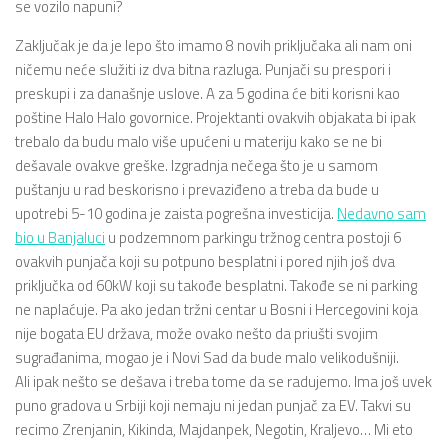
se vozilo napuni?
Zaključak je da je lepo što imamo 8 novih priključaka ali nam oni
ničemu neće služiti iz dva bitna razluga. Punjači su prespori i
preskupi i za današnje uslove. A za 5 godina će biti korisni kao
poštine Halo Halo govornice. Projektanti ovakvih objakata bi ipak
trebalo da budu malo više upućeni u materiju kako se ne bi
dešavale ovakve greške. Izgradnja nečega što je u samom
puštanju u rad beskorisno i prevaziđeno a treba da bude u
upotrebi 5-10 godina je zaista pogrešna investicija.
Nedavno sam
bio u Banjaluci
u podzemnom parkingu tržnog centra postoji 6
ovakvih punjača koji su potpuno besplatni i pored njih još dva
priključka od 60kW koji su takođe besplatni. Takođe se ni parking
ne naplaćuje. Pa ako jedan tržni centar u Bosni i Hercegovini koja
nije bogata EU država, može ovako nešto da priušti svojim
sugrađanima, mogao je i Novi Sad da bude malo velikodušniji.
Ali ipak nešto se dešava i treba tome da se radujemo. Ima još uvek
puno gradova u Srbiji koji nemaju ni jedan punjač za EV. Takvi su
recimo Zrenjanin, Kikinda, Majdanpek, Negotin, Kraljevo… Mi eto