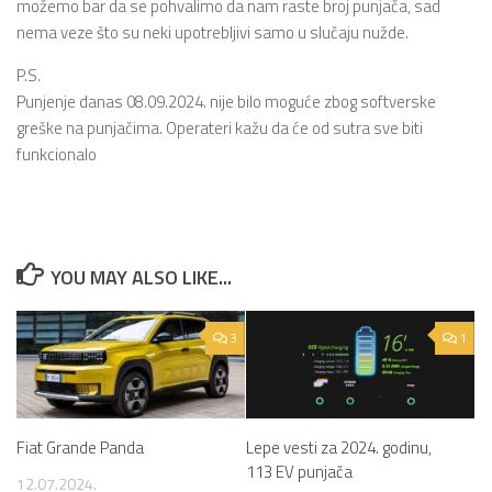
možemo bar da se pohvalimo da nam raste broj punjača, sad
nema veze što su neki upotrebljivi samo u slučaju nužde.
P.S.
Punjenje danas 08.09.2024. nije bilo moguće zbog softverske
greške na punjačima. Operateri kažu da će od sutra sve biti
funkcionalo
YOU MAY ALSO LIKE...
3
1
Fiat Grande Panda
Lepe vesti za 2024. godinu,
113 EV punjača
12.07.2024.