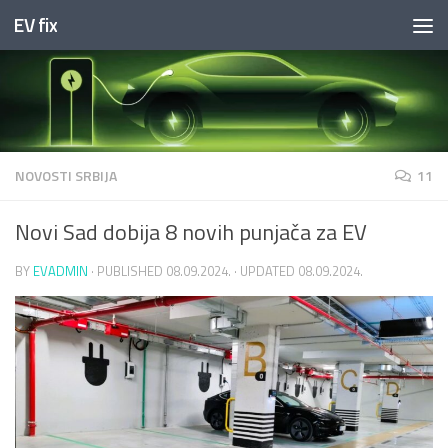
EV fix
Skip to content
NOVOSTI SRBIJA
11
Novi Sad dobija 8 novih punjača za EV
BY
EVADMIN
· PUBLISHED
08.09.2024.
· UPDATED
08.09.2024.