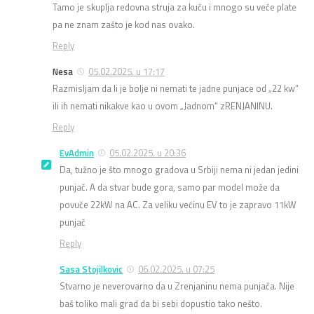
Tamo je skuplja redovna struja za kuću i mnogo su veće plate
pa ne znam zašto je kod nas ovako.
Reply
Nesa
05.02.2025. u 17:17
Razmisljam da li je bolje ni nemati te jadne punjace od „22 kw“
ili ih nemati nikakve kao u ovom „Jadnom“ zRENJANINU.
Reply
EvAdmin
05.02.2025. u 20:36
Da, tužno je što mnogo gradova u Srbiji nema ni jedan jedini
punjač. A da stvar bude gora, samo par model može da
povuče 22kW na AC. Za veliku većinu EV to je zapravo 11kW
punjač
Reply
Sasa Stojilkovic
06.02.2025. u 07:25
Stvarno je neverovarno da u Zrenjaninu nema punjača. Nije
baš toliko mali grad da bi sebi dopustio tako nešto.