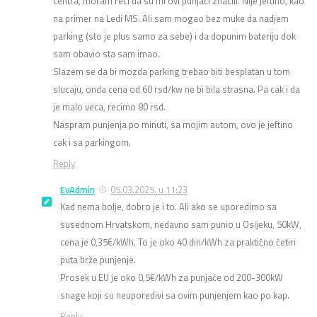
centra, moram reci da su mi ovi punjaci znacili. Nije jeftino, kao
na primer na Ledi MS. Ali sam mogao bez muke da nadjem
parking (sto je plus samo za sebe) i da dopunim bateriju dok
sam obavio sta sam imao.
Slazem se da bi mozda parking trebao biti besplatan u tom
slucaju, onda cena od 60 rsd/kw ne bi bila strasna. Pa cak i da
je malo veca, recimo 80 rsd.
Naspram punjenja po minuti, sa mojim autom, ovo je jeftino
cak i sa parkingom.
Reply
EvAdmin
05.03.2025. u 11:23
Kad nema bolje, dobro je i to. Ali ako se uporedimo sa
susednom Hrvatskom, nedavno sam punio u Osijeku, 50kW,
cena je 0,35€/kWh. To je oko 40 din/kWh za praktično četiri
puta brže punjenje.
Prosek u EU je oko 0,5€/kWh za punjače od 200-300kW
snage koji su neuporedivi sa ovim punjenjem kao po kap.
Reply