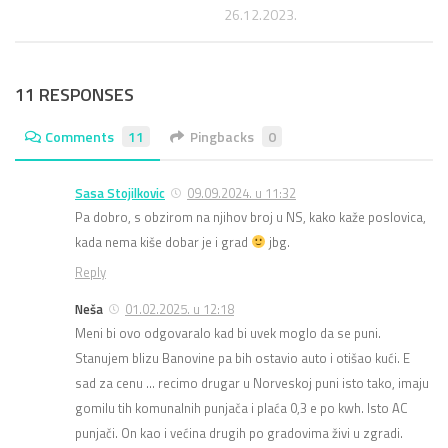
26.12.2023.
11 RESPONSES
Comments
11
Pingbacks
0
Sasa Stojilkovic
09.09.2024. u 11:32
Pa dobro, s obzirom na njihov broj u NS, kako kaže poslovica,
kada nema kiše dobar je i grad
jbg.
Reply
Neša
01.02.2025. u 12:18
Meni bi ovo odgovaralo kad bi uvek moglo da se puni.
Stanujem blizu Banovine pa bih ostavio auto i otišao kući. E
sad za cenu … recimo drugar u Norveskoj puni isto tako, imaju
gomilu tih komunalnih punjača i plaća 0,3 e po kwh. Isto AC
punjači. On kao i većina drugih po gradovima živi u zgradi.