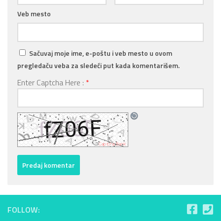
Veb mesto
Sačuvaj moje ime, e-poštu i veb mesto u ovom
pregledaču veba za sledeći put kada komentarišem.
Enter Captcha Here :
*
FOLLOW: