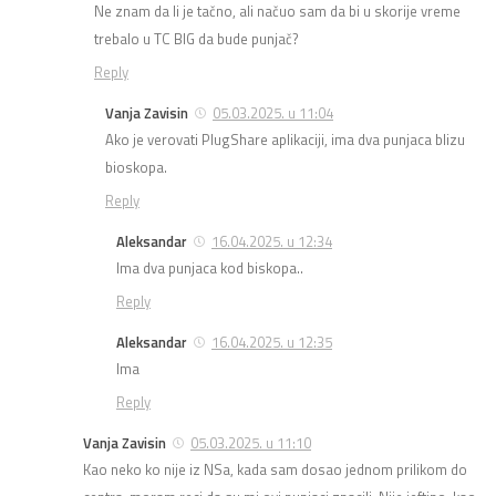
Ne znam da li je tačno, ali načuo sam da bi u skorije vreme
trebalo u TC BIG da bude punjač?
Reply
Vanja Zavisin
05.03.2025. u 11:04
Ako je verovati PlugShare aplikaciji, ima dva punjaca blizu
bioskopa.
Reply
Aleksandar
16.04.2025. u 12:34
Ima dva punjaca kod biskopa..
Reply
Aleksandar
16.04.2025. u 12:35
Ima
Reply
Vanja Zavisin
05.03.2025. u 11:10
Kao neko ko nije iz NSa, kada sam dosao jednom prilikom do