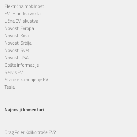
Električna mobilnost
EV i Hibridna vozila
Lična EV iskustva
Novosti Evropa
Novosti Kina
Novosti Srbija
Novosti Svet
Novosti USA
Opšte informacije
Servis EV
Stanice za punjenje EV
Tesla
Najnoviji komentari
Drag Poler
Koliko troše EV?