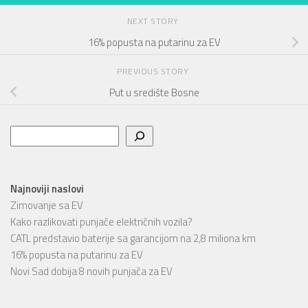
NEXT STORY
16% popusta na putarinu za EV
PREVIOUS STORY
Put u središte Bosne
Pretraga
Najnoviji naslovi
Zimovanje sa EV
Kako razlikovati punjače električnih vozila?
CATL predstavio baterije sa garancijom na 2,8 miliona km
16% popusta na putarinu za EV
Novi Sad dobija 8 novih punjača za EV