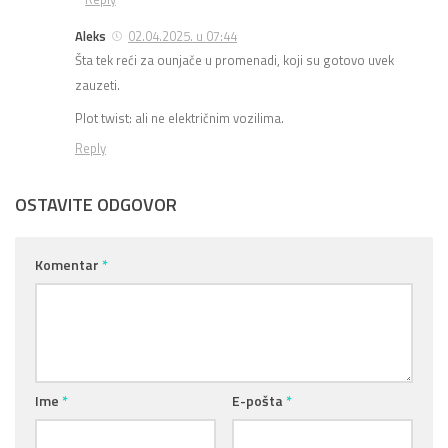
Aleks
02.04.2025. u 07:44
Šta tek reći za ounjače u promenadi, koji su gotovo uvek
zauzeti.
Plot twist: ali ne električnim vozilima.
Reply
OSTAVITE ODGOVOR
Komentar
*
Ime
*
E-pošta
*