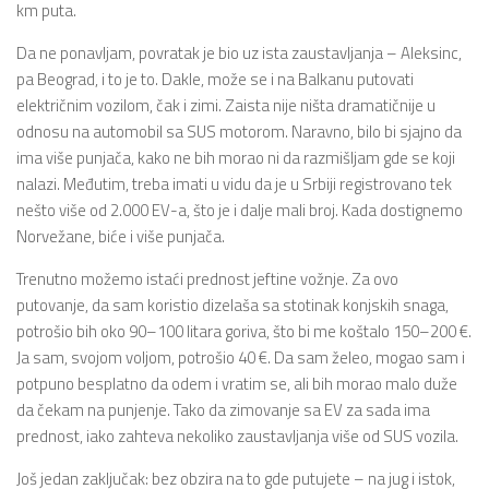
km puta.
Da ne ponavljam, povratak je bio uz ista zaustavljanja – Aleksinc,
pa Beograd, i to je to. Dakle, može se i na Balkanu putovati
električnim vozilom, čak i zimi. Zaista nije ništa dramatičnije u
odnosu na automobil sa SUS motorom. Naravno, bilo bi sjajno da
ima više punjača, kako ne bih morao ni da razmišljam gde se koji
nalazi. Međutim, treba imati u vidu da je u Srbiji registrovano tek
nešto više od 2.000 EV-a, što je i dalje mali broj. Kada dostignemo
Norvežane, biće i više punjača.
Trenutno možemo istaći prednost jeftine vožnje. Za ovo
putovanje, da sam koristio dizelaša sa stotinak konjskih snaga,
potrošio bih oko 90–100 litara goriva, što bi me koštalo 150–200 €.
Ja sam, svojom voljom, potrošio 40 €. Da sam želeo, mogao sam i
potpuno besplatno da odem i vratim se, ali bih morao malo duže
da čekam na punjenje. Tako da zimovanje sa EV za sada ima
prednost, iako zahteva nekoliko zaustavljanja više od SUS vozila.
Još jedan zaključak: bez obzira na to gde putujete – na jug i istok,