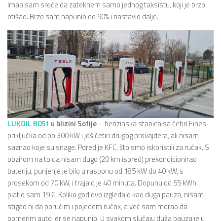
Imao sam sreće da zateknem samo jednog taksistu, koji je brzo
otišao. Brzo sam napunio do 90% i nastavio dalje.
LUKOIL B051
u blizini Sofije
– benzinska stanica sa četiri Fines
priključka od po 300 kW i još četiri drugog provajdera, ali nisam
saznao koje su snage. Pored je KFC, što smo iskoristili za ručak. S
obzirom na to da nisam dugo (20 km ispred) prekondicionirao
bateriju, punjenje je bilo u rasponu od 185 kW do 40 kW, s
prosekom od 70 kW, i trajalo je 40 minuta. Dopunu od 55 kWh
platio sam 19 €. Koliko god ovo izgledalo kao duga pauza, nisam
stigao ni da poručim i pojedem ručak, a već sam morao da
pomerim auto jer se napunio. U svakom slučaju duža pauza je u