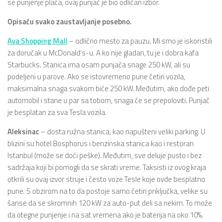
se punjenje plaća, ovaj punjač je bio odličan izbor.
Opisaću svako zaustavljanje posebno.
Ava Shopping Mall
– odlično mesto za pauzu. Mi smo je iskoristili
za doručak u McDonald’s-u. A ko nije gladan, tu je i dobra kafa
Starbucks. Stanica ima osam punjača snage 250 kW, ali su
podeljeni u parove. Ako se istovremeno pune četiri vozila,
maksimalna snaga svakom biće 250 kW. Međutim, ako dođe peti
automobil i stane u par sa tobom, snaga će se prepoloviti. Punjač
je besplatan za sva Tesla vozila.
Aleksinac
– dosta ružna stanica, kao napušteni veliki parking. U
blizini su hotel Bosphorus i benzinska stanica kao i restoran
Istanbul (može se doći peške). Međutim, sve deluje pusto i bez
sadržaja koji bi pomogli da se skrati vreme. Taksisti iz ovog kraja
otkrili su ovaj izvor struje i često voze Tesle koje ovde besplatno
pune. S obzirom na to da postoje samo četiri priključka, velike su
šanse da se skromnih 120 kW za auto-put deli sa nekim. To može
da otegne punjenje i na sat vremena ako je baterija na oko 10%.