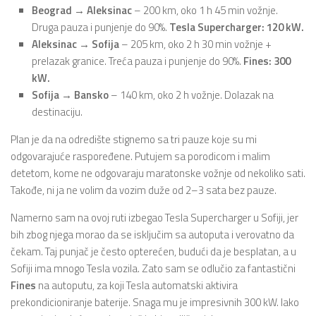
Beograd → Aleksinac
– 200 km, oko 1 h 45 min vožnje.
Druga pauza i punjenje do 90%.
Tesla Supercharger: 120 kW.
Aleksinac → Sofija
– 205 km, oko 2 h 30 min vožnje +
prelazak granice. Treća pauza i punjenje do 90%.
Fines: 300
kW.
Sofija → Bansko
– 140 km, oko 2 h vožnje. Dolazak na
destinaciju.
Plan je da na odredište stignemo sa tri pauze koje su mi
odgovarajuće raspoređene. Putujem sa porodicom i malim
detetom, kome ne odgovaraju maratonske vožnje od nekoliko sati.
Takođe, ni ja ne volim da vozim duže od 2–3 sata bez pauze.
Namerno sam na ovoj ruti izbegao Tesla Supercharger u Sofiji, jer
bih zbog njega morao da se isključim sa autoputa i verovatno da
čekam. Taj punjač je često opterećen, budući da je besplatan, a u
Sofiji ima mnogo Tesla vozila. Zato sam se odlučio za fantastični
Fines
na autoputu, za koji Tesla automatski aktivira
prekondicioniranje baterije. Snaga mu je impresivnih 300 kW. Iako