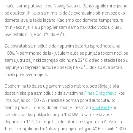
Inače, samo putovanje od Novog Sada do Banskog bilo mi je jedno
od opuštenijih. Iako sam mislio da će eventualno biti nervoze oko
dometa, sve je teklo lagano. Kad smo kod dometa, temperatura
mi nikako nije išla u prilog, jer sam samo nakratko vozio u plusu.
Sve ostalo bilo je od 0°C do -6°C.
Za povratak sam odlučio da napunim bateriju ispred hotela na
100%. Nisam morao da isključujem auto sa punjača tokom noći, pa
sam ujutru daljinski zagrejao kabinu na 22°C, odledio stakla i seo u
napunjen i zagrejan auto. Lep osećaj na -6°C, dok su sva ostala
vozila prekrivena injem.
Obzirom na to da se uglavnom vozilo nizbrdo, potrošnja je bila
dosta niska, pa sam odlučio da svratim na
Fines Dragichevo
, koji
ima punjač od 150 kW i nalazi se odmah pored autoputa. Ko
planira pauzu ili obrok, dobar izbor je i restoran
Route 80
, koji
takođe ima dva priključka od po 150 kW. Ja sam se brzinski
dopunio za 11 €, što mi je bilo dovoljno da stignem do Aleksinca.
Time je moj ukupni trošak za punjenje dostigao 40 € za svih 1.300