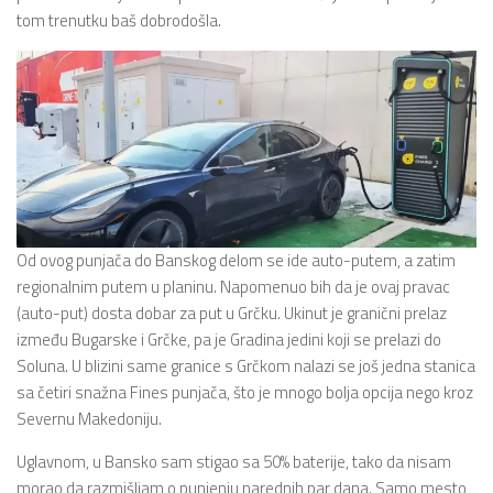
tom trenutku baš dobrodošla.
Od ovog punjača do Banskog delom se ide auto-putem, a zatim
regionalnim putem u planinu. Napomenuo bih da je ovaj pravac
(auto-put) dosta dobar za put u Grčku. Ukinut je granični prelaz
između Bugarske i Grčke, pa je Gradina jedini koji se prelazi do
Soluna. U blizini same granice s Grčkom nalazi se još jedna stanica
sa četiri snažna Fines punjača, što je mnogo bolja opcija nego kroz
Severnu Makedoniju.
Uglavnom, u Bansko sam stigao sa 50% baterije, tako da nisam
morao da razmišljam o punjenju narednih par dana. Samo mesto,