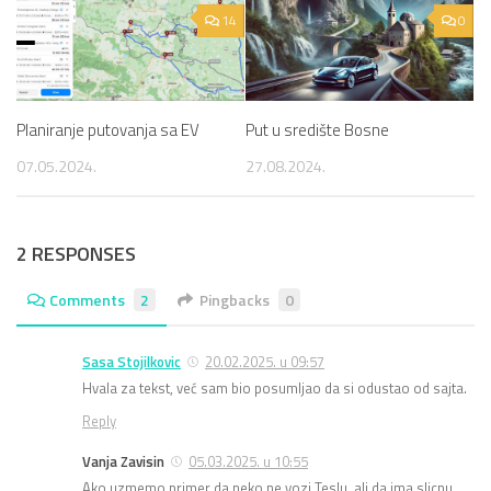
14
0
Planiranje putovanja sa EV
Put u središte Bosne
07.05.2024.
27.08.2024.
2 RESPONSES
Comments
2
Pingbacks
0
Sasa Stojilkovic
20.02.2025. u 09:57
Hvala za tekst, već sam bio posumljao da si odustao od sajta.
Reply
Vanja Zavisin
05.03.2025. u 10:55
Ako uzmemo primer da neko ne vozi Teslu, ali da ima slicnu