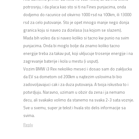
potrosnju, i da placa kao sto si ti na Fines punjacima, onda
dodjemo do racunice od okvirno 1000 rsd na 100km, ili 13000
rsd za celo putovanje. Sto je opet mnogo manje nego donja
granica koju si naveo za dizelasa (sa kojom se slazem).
Mada bih voleo da si naveo koliko si tacno kw punio na svim
punjacima. Onda bi moglo bolje da znamo koliko tacno
energije treba za takav put, koji ukljucuje trosenje energije i na
zagrevanje baterije i kola u mestu (i usput).
Vozim BMW i3 Rex nekoliko meseci i dosao sam do zakljucka
da EV sa dometom od 200km u najtezim uslovima bi bio
zadovoljavajuci cak i za duza putovanja. A tvoja iskustva to i
potvrdjuju. Naravno, uzimam u obzir da zena i ja nemamo
decu, ali svakako volimo da stanemo na svaka 2-3 sata voznje.
Sve u svemu, super je tekst i hvala sto delis informacije sa
svima.
Reply