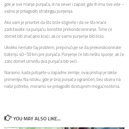
gde je sve manje punjača, ili na sever i zapad, gde ih ima sve više –
važno je prilagoditi strategiju punjenja.
Ako vam je prioritet da što brže stignete i da se što kraće
zadržavate na punjaču, koristite prekondicioniranje. Time će
domet biti značajno kraći, ali će samo punjenje biti brzo.
Ukoliko nemate taj problem, preporučuje se da prekondicionirate
bateriju 40–50 km pre punjača. Punjenje će biti nešto sporije, ali će
zato domet između dva punjača biti veći.
Naravno, kada putujete u zapadne zemlje, ovaj pristup je lakše
primenljiv. Na istoku, gde je broj punjača ograničen, bez obzira na
naše potrebe, moramo se prilagoditi dostupnim mogućnostima.
YOU MAY ALSO LIKE...