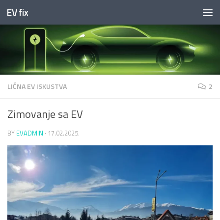
EV fix
Skip to content
LIČNA EV ISKUSTVA
2
Zimovanje sa EV
BY
EVADMIN
·
17.02.2025.