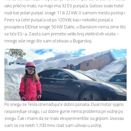
iako prilično malo, na mapi ima 32 EV punjača. Gotovo svaki hotel
nudi bar jedan punjač snage 11 ili 22 kW. U samom mestu postoji i
Fines sa četiri punjača od po 120 kW, kao i nekoliko punjača
provajdera ElDrive snage 50 kW. Dakle, u Banskom nema zime što
se tiče EV-a. Zaista sam primetio veliki broj električnih vozila –
mnogo više nego što sam očekivao u Bugarskoj.
Po snegu se Tesla iznenađujuće dobro ponaša. Dual motor sjajno
raspoređuje snagu, i uz dobre gume nema problema pri vožnji po
snegu. Čak i mami da se malo eksperimentiše sa gripom. Izvezao
sam se na nekih 1.700 mnv i baš sam uživao u vožnji.