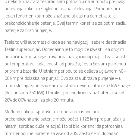
U nekoliko navrata testirao sam potrošnju na autoputu pre ovog
putovanja kako bih sagledao realna očekivanja. Primetio sam
jedan fenomen koji može značajno uticati na domet, a to je
prekondicioniranje baterije. Ovaj termin koristi se za optimizaciju
baterije za brzo punjenje.
Tesla to vrši automatski kada se na navigaciji izabere destinacija
Teslin superpunjač. Odnedavno je to moguće izvesti i sa drugim
punjačima koji su registrovani na navigacionoj mapi. U zavisnosti
od temperature i udaljenosti od punjača, Tesla će sam pokrenuti
pripremu baterije. U letnjem periodu to se dešava uglavnom 40–
60 km pre dolaska na punjač. Ovo zaista ubrzava punjenje – u
mom slučaju zabeležio sam na startu neverovatnih 257 kW snage
(deklarisano 250 kW). U praksi, prekondicionirana baterija se od
20% do 80% napuni za oko 20 minuta.
Međutim, ako je spoljašnja temperatura ispod nule,
prekondicioniranje baterije može početi i 125 km pre punjača (ja
nisam isprobao duže relacije). I to bi bilo korisno, da potrošnja u
tom periodu ne poraste za više od 20%. Zašto se to događa?