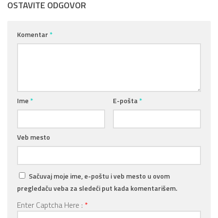
OSTAVITE ODGOVOR
Komentar
*
Ime
*
E-pošta
*
Veb mesto
Sačuvaj moje ime, e-poštu i veb mesto u ovom
pregledaču veba za sledeći put kada komentarišem.
Enter Captcha Here :
*