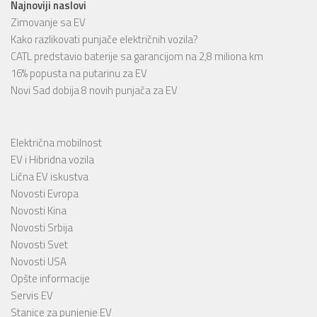
Najnoviji naslovi
Zimovanje sa EV
Kako razlikovati punjače električnih vozila?
CATL predstavio baterije sa garancijom na 2,8 miliona km
16% popusta na putarinu za EV
Novi Sad dobija 8 novih punjača za EV
Električna mobilnost
EV i Hibridna vozila
Lična EV iskustva
Novosti Evropa
Novosti Kina
Novosti Srbija
Novosti Svet
Novosti USA
Opšte informacije
Servis EV
Stanice za punjenje EV