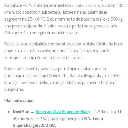
Napolju je -5 °C, baterija je smeštena u podu vozila, a ja vozim 130
km/h, što dodatno hladi bateriju. Istovremeno, želim da je
zagrejem na 25–40 °C. S obzirom na to da baterija teži oko 500 kg,
ona predstavlja veliku hladnu masu u podu i ne zagreva se lako.
Zato potrošnja energije dramatično raste.
Dakle, ako su spoljašnje temperature veoma niske i želite da brzo
napunite električno vozilo, prekondicioniranje baterije može
značajno smanjiti domet u takvim uslovima.
Kada sam se već upoznao sa potrošnjom, isplanirao sam
putovanje na zimovanje: Novi Sad – Bansko (Bugarska), oko 650
km. Nije posebno daleko, a ruta je relativno pokrivena Teslinim
punjačima.
Plan putovanja:
Novi Sad →
Beograd (Ava Shopping Mall)
– 125 km, oko 1 h
30 min vožnje. Prva pauza i punjenje do 90%.
Tesla
Supercharger: 250 kW.