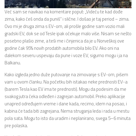
Već sam se navikao na komentare poput: „Videću te kad dođe
zima, kako ćeš onda da puniš“ i slične. I došao je taj period – zima.
Ovo mi je druga zima s EV-om, ali prošle godine sam vozio mali
gradski EV, dok se od Tesle ipak očekuje malo više. Nisam se nešto
posebno plašio zime, a teši me i činjenica da je u Norveškoj ove
godine čak 95% novih prodatih automobila bilo EV. Ako oni na
dalekom severu uspevaju da pune i voze EV, sigurno mogu i ja na
Balkanu.
Kako izgleda jedno duže putovanje na zimovanje s EV-om, pišem
vam u ovom članku. Na početku bih istakao neke prednosti EV-a
(barem Tesla kao EV ima te prednosti). Mogu da podesim da me
svakog jutra čeka odleđen i zagrejan automobil. Preko aplikacije
unapred određujem vreme i dane kada, recimo, idem na posao, i
kabina će tada biti zagrejana. Nema struganja leda i rada u mestu
pola sata. Mogu to isto da uradim i neplanirano, svega 5–6 minuta
pre polaska.