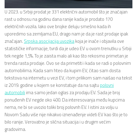
U 2023. u Srbiji prodat je 331 električni automobil što je značajan
rast u odnosu na godinu dana ranije kada je prodato 170
električnih vozila. Iako ove brojke deluju smešno kada ih
uporedimo sa zemljama EU, drago nam je da je rast prodaje ipak
značajan.
Srpska asocijacija uvozika
koja je inače i objavila ove
statističke informacije, tvrdi da je udeo EV u ovom trenutku u Srbiji
tek negde 1,5%. To je zaista malo ali kao što rekosmo primetan je
trenda rasta prodaje. Ovo se da primetiti i kada se radi o polovnim
automobilima. Kada sam hteo da kupim EV, čitao sam dosta
tekstova na internetu u vezi EV, i tom prilikom sam naišao na tekst
iz 2019. godine u kojem se konstatuje da na sajtu
polovni
automobili
ima samo jedan oglas za prodaju EV. Sada je broj
ponuđenih EV negde oko 400. Da interesovanja među kupcima
nema, ne bi se uvozio toliki broj polovnh EV. I istini za volju u
Novom Sadu više nije nikakvo iznenađenje videti EV kao što je to
bilo ranije. Verovatno je slična situacija i u drugim većim
gradovima.