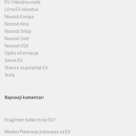
EV i Hibridna vozila
Lična EV iskustva
Novosti Evropa
Novosti Kina
Novosti Srbija
Novosti Svet
Novosti USA
Opšte informacije
Servis EV
Stanice za punjenje EV
Tesla
Najnoviji komentari
Drag Poler
Koliko troše EV?
Mladen
Planiranje putovanja sa EV