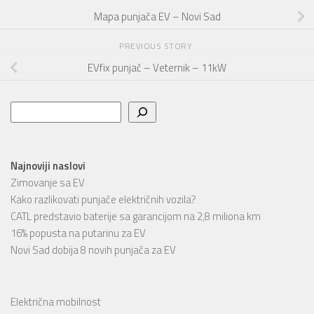
Mapa punjača EV – Novi Sad
PREVIOUS STORY
EVfix punjač – Veternik – 11kW
Pretraga
Najnoviji naslovi
Zimovanje sa EV
Kako razlikovati punjače električnih vozila?
CATL predstavio baterije sa garancijom na 2,8 miliona km
16% popusta na putarinu za EV
Novi Sad dobija 8 novih punjača za EV
Električna mobilnost