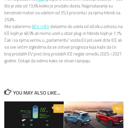
što je više od 13,6% koliko je prodato dizela. Najprodavaniji su
benzinski motori sa udelom od 35,3 procenta i za njima hibridi sa
25,8% .
Ako saberemo
BEV i HEV
dolazimo do udela od 40,4% u odnosu na
ICE kojih je 48,9% ali nismo uzeli u obzir plug-in hibride kojih je 7.7%.
Čak i sa njima većinu u „parlamentu“ vozila EU još uvek drže ICE ali
sa sve većim izgledima da se ostvari prognoza koja kaže da će
broj prodatih EV preći broj prodatih ICE negde između 2025. i 2027.
godine. Ostaje da vidimo kako se stvari razvijaju.
YOU MAY ALSO LIKE...
1
0