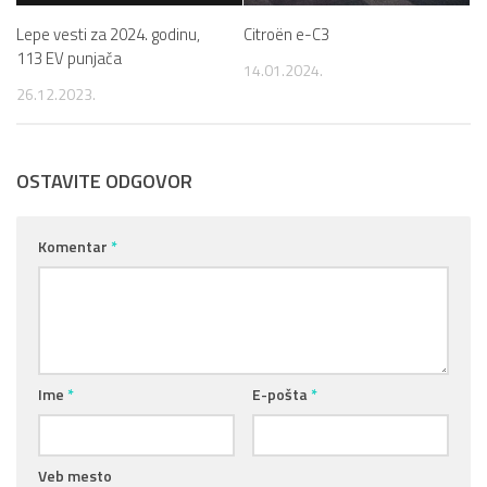
Lepe vesti za 2024. godinu,
Citroën e-C3
113 EV punjača
14.01.2024.
26.12.2023.
OSTAVITE ODGOVOR
Komentar
*
Ime
*
E-pošta
*
Veb mesto