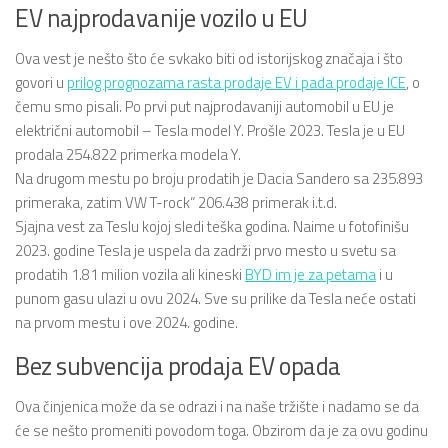
EV najprodavanije vozilo u EU
Ova vest je nešto što će svkako biti od istorijskog značaja i što
govori u
prilog prognozama rasta prodaje EV i pada prodaje ICE
, o
čemu smo pisali. Po prvi put najprodavaniji automobil u EU je
električni automobil – Tesla model Y. Prošle 2023. Tesla je u EU
prodala 254.822 primerka modela Y.
Na drugom mestu po broju prodatih je Dacia Sandero sa 235.893
primeraka, zatim VW T-rock“ 206.438 primerak i.t.d.
Sjajna vest za Teslu kojoj sledi teška godina. Naime u fotofinišu
2023. godine Tesla je uspela da zadrži prvo mesto u svetu sa
prodatih 1.81 milion vozila ali kineski
BYD im je za petama
i u
punom gasu ulazi u ovu 2024. Sve su prilike da Tesla neće ostati
na prvom mestu i ove 2024. godine.
Bez subvencija prodaja EV opada
Ova činjenica može da se odrazi i na naše tržište i nadamo se da
će se nešto promeniti povodom toga. Obzirom da je za ovu godinu