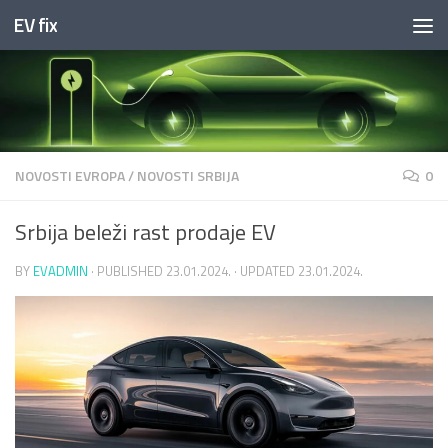
EV fix
Skip to content
NOVOSTI EVROPA
/
NOVOSTI SRBIJA
0
Srbija beleži rast prodaje EV
BY
EVADMIN
· PUBLISHED
23.01.2024.
· UPDATED
23.01.2024.