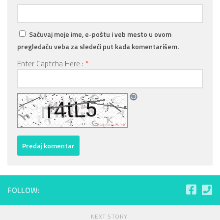
Sačuvaj moje ime, e-poštu i veb mesto u ovom
pregledaču veba za sledeći put kada komentarišem.
Enter Captcha Here :
*
FOLLOW:
NEXT STORY