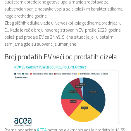
budžetom opredeljeno gotovo upola manje sredstava za
subvencionisanje nabavke vozila sa ekološkim karakteristikama,
nego prethodne godine.
Zbog sličnih odluka vlade u Norveškoj koja godinama prednjači u
EU kada je reč o broju novoregistrovanih EV, prošle 2023. godine
beleži pad prodaje EV za 24,4%. Slična situacija je i u ostalim
zemljama gde su subvencije umanjene.
Broj prodatih EV veći od prodatih dizela
Prema podacima
ACEA
potpuno električnih vozila prodato je 14,6%