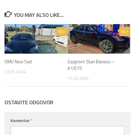
YOU MAY ALSO LIKE...
0
3
OMV Novi Sad
Gazprom Stari Banovci –
A1/E75
12.01.2024.
17.03.2024.
OSTAVITE ODGOVOR
Komentar
*