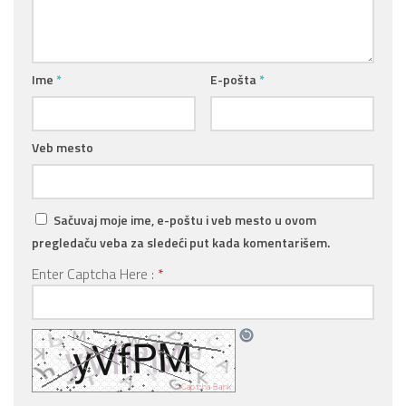
Ime
*
E-pošta
*
Veb mesto
Sačuvaj moje ime, e-poštu i veb mesto u ovom
pregledaču veba za sledeći put kada komentarišem.
Enter Captcha Here :
*