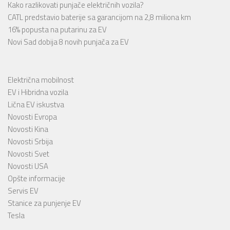
Kako razlikovati punjače električnih vozila?
CATL predstavio baterije sa garancijom na 2,8 miliona km
16% popusta na putarinu za EV
Novi Sad dobija 8 novih punjača za EV
Električna mobilnost
EV i Hibridna vozila
Lična EV iskustva
Novosti Evropa
Novosti Kina
Novosti Srbija
Novosti Svet
Novosti USA
Opšte informacije
Servis EV
Stanice za punjenje EV
Tesla