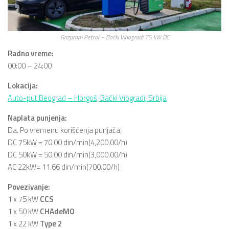
Gazprom Petrol – Bački Vinogradi 75 kW DC
Radno vreme:
00:00 – 24:00
Lokacija:
Auto-put Beograd – Horgoš, Bački Viogradi, Srbija
Naplata punjenja:
Da. Po vremenu korišćenja punjača.
DC 75kW = 70.00 din/min(4,200.00/h)
DC 50kW = 50.00 din/min(3,000.00/h)
AC 22kW= 11.66 din/min(700.00/h)
Povezivanje:
1 x 75 kW
CCS
1 x 50 kW
CHAdeMO
1 x 22 kW
Type 2