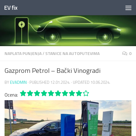
EV fix
Skip to content
NAPLATA PUNJENJA
/
STANICE NA AUTOPUTEVIMA
0
Gazprom Petrol – Bački Vinogradi
BY
EVADMIN
· PUBLISHED
12.01.2024.
· UPDATED
10.06.2024.
Ocena: