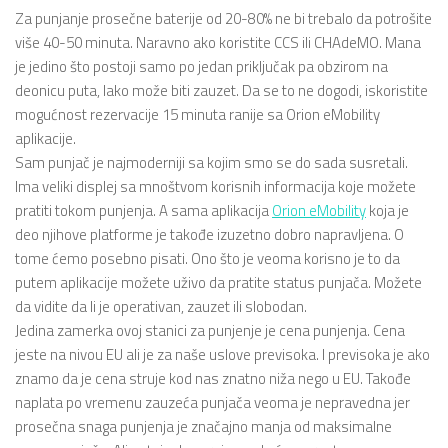
Za punjanje prosečne baterije od 20-80% ne bi trebalo da potrošite
više 40-50 minuta. Naravno ako koristite CCS ili CHAdeMO. Mana
je jedino što postoji samo po jedan priključak pa obzirom na
deonicu puta, lako može biti zauzet. Da se to ne dogodi, iskoristite
mogućnost rezervacije 15 minuta ranije sa Orion eMobility
aplikacije.
Sam punjač je najmoderniji sa kojim smo se do sada susretali.
Ima veliki displej sa mnoštvom korisnih informacija koje možete
pratiti tokom punjenja. A sama aplikacija
Orion eMobility
koja je
deo njihove platforme je takođe izuzetno dobro napravljena. O
tome ćemo posebno pisati. Ono što je veoma korisno je to da
putem aplikacije možete uživo da pratite status punjača. Možete
da vidite da li je operativan, zauzet ili slobodan.
Jedina zamerka ovoj stanici za punjenje je cena punjenja. Cena
jeste na nivou EU ali je za naše uslove previsoka. I previsoka je ako
znamo da je cena struje kod nas znatno niža nego u EU. Takođe
naplata po vremenu zauzeća punjača veoma je nepravedna jer
prosečna snaga punjenja je značajno manja od maksimalne