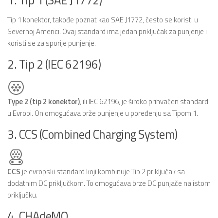
Tip 1 konektor, takođe poznat kao SAE J1772, često se koristi u
Severnoj Americi. Ovaj standard ima jedan priključak za punjenje i
koristi se za sporije punjenje.
2. Tip 2 (IEC 62196)
Type 2 (tip 2 konektor)
, ili IEC 62196, je široko prihvaćen standard
u Evropi. On omogućava brže punjenje u poređenju sa Tipom 1.
3. CCS (Combined Charging System)
CCS
je evropski standard koji kombinuje Tip 2 priključak sa
dodatnim DC priključkom. To omogućava brze DC punjače na istom
priključku.
4. CHAdeMO