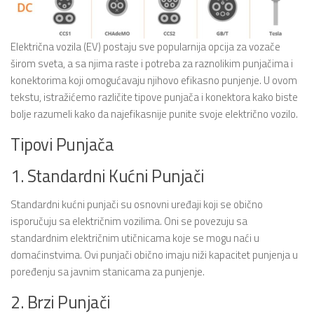
Električna vozila (EV) postaju sve popularnija opcija za vozače
širom sveta, a sa njima raste i potreba za raznolikim punjačima i
konektorima koji omogućavaju njihovo efikasno punjenje. U ovom
tekstu, istražićemo različite tipove punjača i konektora kako biste
bolje razumeli kako da najefikasnije punite svoje električno vozilo.
Tipovi Punjača
1. Standardni Kućni Punjači
Standardni kućni punjači su osnovni uređaji koji se obično
isporučuju sa električnim vozilima. Oni se povezuju sa
standardnim električnim utičnicama koje se mogu naći u
domaćinstvima. Ovi punjači obično imaju niži kapacitet punjenja u
poređenju sa javnim stanicama za punjenje.
2. Brzi Punjači