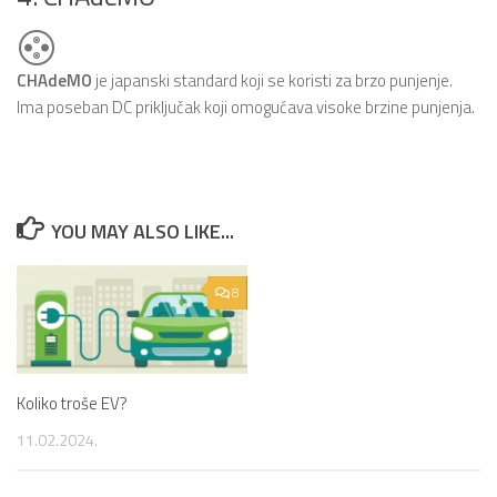
CHAdeMO
je japanski standard koji se koristi za brzo punjenje.
Ima poseban DC priključak koji omogućava visoke brzine punjenja.
YOU MAY ALSO LIKE...
8
Koliko troše EV?
11.02.2024.