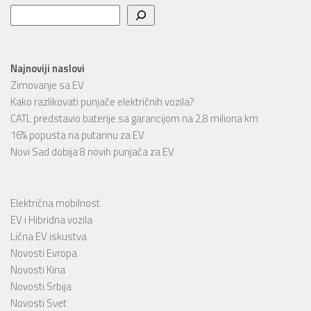
Pretraga
Najnoviji naslovi
Zimovanje sa EV
Kako razlikovati punjače električnih vozila?
CATL predstavio baterije sa garancijom na 2,8 miliona km
16% popusta na putarinu za EV
Novi Sad dobija 8 novih punjača za EV
Električna mobilnost
EV i Hibridna vozila
Lična EV iskustva
Novosti Evropa
Novosti Kina
Novosti Srbija
Novosti Svet