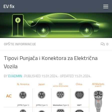
EV fix
Skip to content
OPŠTE INFORMACIJE
0
Tipovi Punjača i Konektora za Električna
Vozila
BY
EVADMIN
· PUBLISHED
15.01.2024.
· UPDATED
15.01.2024.