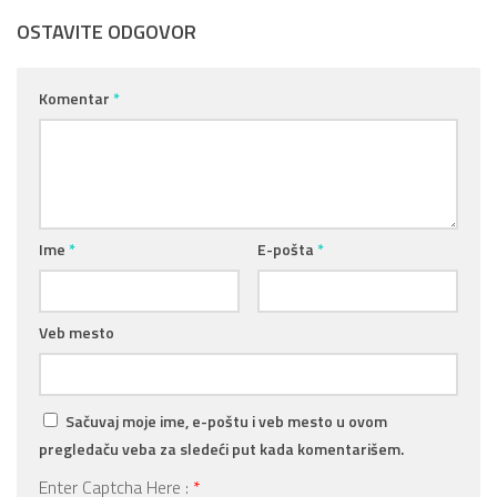
OSTAVITE ODGOVOR
Komentar
*
Ime
*
E-pošta
*
Veb mesto
Sačuvaj moje ime, e-poštu i veb mesto u ovom
pregledaču veba za sledeći put kada komentarišem.
Enter Captcha Here :
*