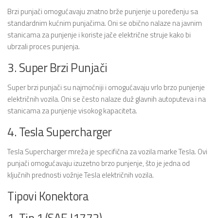
Brzi punjači omogućavaju znatno brže punjenje u poređenju sa
standardnim kućnim punjačima. Oni se obično nalaze na javnim
stanicama za punjenje i koriste jače električne struje kako bi
ubrzali proces punjenja.
3. Super Brzi Punjači
Super brzi punjači su najmoćniji i omogućavaju vrlo brzo punjenje
električnih vozila. Oni se često nalaze duž glavnih autoputeva i na
stanicama za punjenje visokog kapaciteta.
4. Tesla Supercharger
Tesla Supercharger mreža je specifična za vozila marke Tesla. Ovi
punjači omogućavaju izuzetno brzo punjenje, što je jedna od
ključnih prednosti vožnje Tesla električnih vozila.
Tipovi Konektora
1. Tip 1 (SAE J1772)