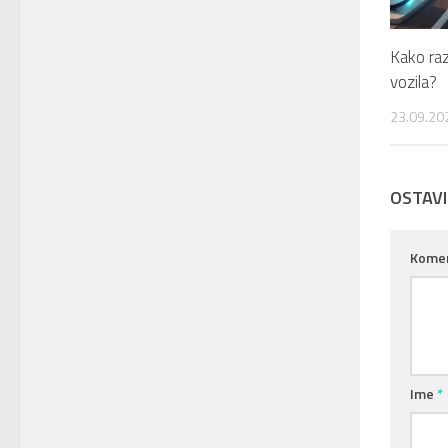
Kako raz
vozila?
23.09.20
OSTAV
Kome
Ime
*