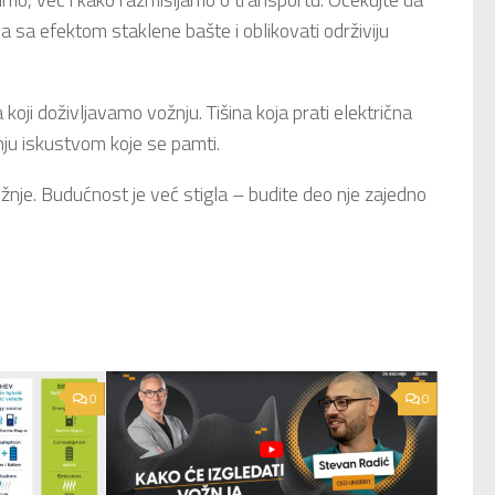
a sa efektom staklene bašte i oblikovati održiviju
 koji doživljavamo vožnju. Tišina koja prati električna
žnju iskustvom koje se pamti.
ožnje. Budućnost je već stigla – budite deo nje zajedno
0
0