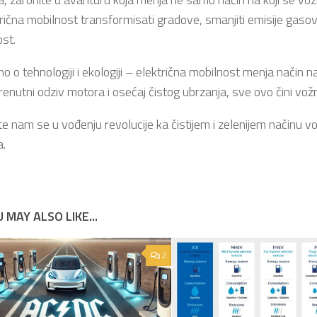
rična mobilnost transformisati gradove, smanjiti emisije gasov
st.
o o tehnologiji i ekologiji – električna mobilnost menja način na
trenutni odziv motora i osećaj čistog ubrzanja, sve ovo čini vo
te nam se u vođenju revolucije ka čistijem i zelenijem načinu v
.
 MAY ALSO LIKE...
2