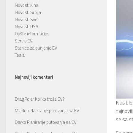
Novosti Kina
Novosti Srbija
Novosti Svet
Novosti USA
Opšte informacije
Servis EV
Stanice za punjenje EV
Tesla
Najnoviji komentari
Drag Poler
Koliko troše EV?
Naš blog
najnovi
Mladen
Planiranje putovanja sa EV
se sa s
Darko
Planiranje putovanja sa EV
Sa nama