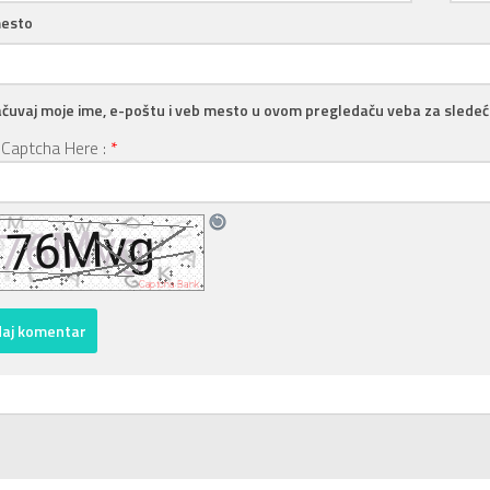
esto
čuvaj moje ime, e-poštu i veb mesto u ovom pregledaču veba za slede
 Captcha Here :
*