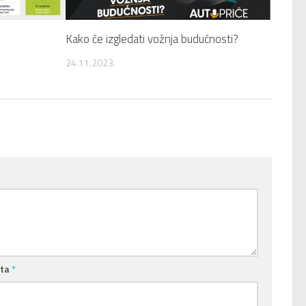
Kako će izgledati vožnja budućnosti?
24.11.2023.
šta
*