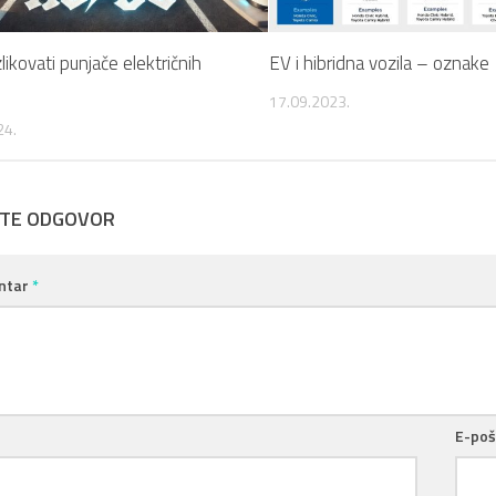
likovati punjače električnih
EV i hibridna vozila – oznake
17.09.2023.
24.
ITE ODGOVOR
ntar
*
E-po