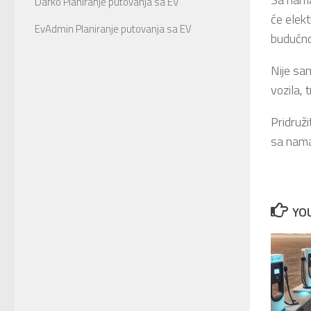
Darko
Planiranje putovanja sa EV
će elekt
EvAdmin
Planiranje putovanja sa EV
budućno
Nije sam
vozila, 
Pridruži
sa nama
YOU