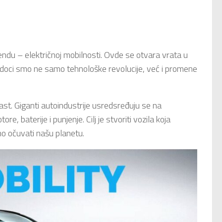
du – električnoj mobilnosti. Ovde se otvara vrata u
vedoci smo ne samo tehnološke revolucije, već i promene
ast. Giganti autoindustrije usredsređuju se na
re, baterije i punjenje. Cilj je stvoriti vozila koja
o očuvati našu planetu.