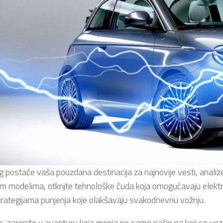
 postaće vaša pouzdana destinacija za najnovije vesti, analize i
jim modelima, otkrijte tehnološke čuda koja omogućavaju elekt
trategijama punjenja koje olakšavaju svakodnevnu vožnju.
, zaronite u avanturu koja menja ne samo način na koji se voz