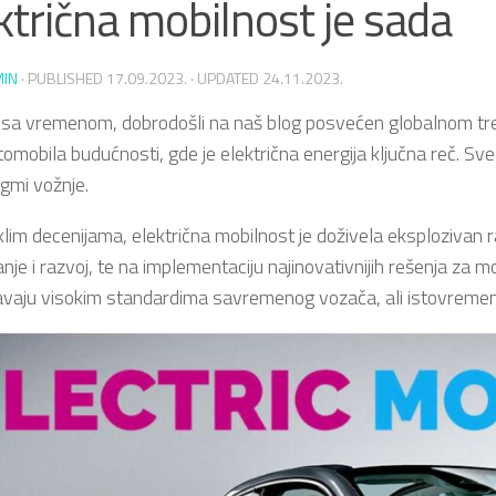
ktrična mobilnost je sada
MIN
· PUBLISHED
17.09.2023.
· UPDATED
24.11.2023.
 sa vremenom, dobrodošli na naš blog posvećen globalnom tren
tomobila budućnosti, gde je električna energija ključna reč. S
igmi vožnje.
lim decenijama, električna mobilnost je doživela eksplozivan r
anje i razvoj, te na implementaciju najinovativnijih rešenja za moto
avaju visokim standardima savremenog vozača, ali istovremen