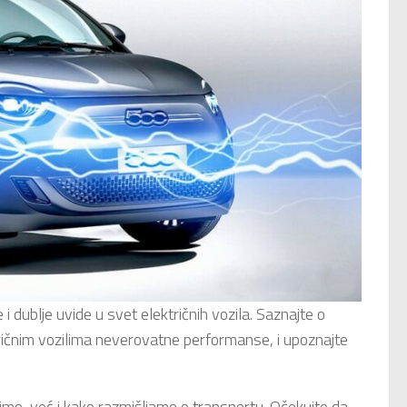
 dublje uvide u svet električnih vozila. Saznajte o
ričnim vozilima neverovatne performanse, i upoznajte
imo, već i kako razmišljamo o transportu. Očekujte da