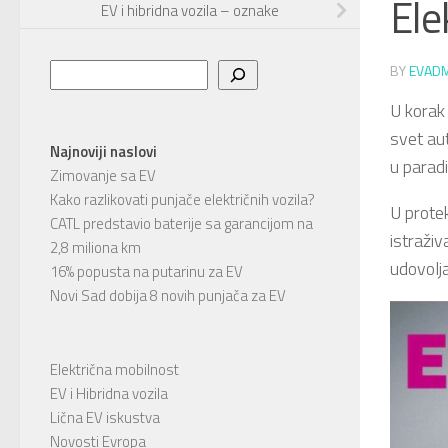
Ele
EV i hibridna vozila – oznake
Pretraga
BY
EVAD
U korak
svet au
Najnoviji naslovi
u parad
Zimovanje sa EV
Kako razlikovati punjače električnih vozila?
U protek
CATL predstavio baterije sa garancijom na
istraživ
2,8 miliona km
udovolj
16% popusta na putarinu za EV
Novi Sad dobija 8 novih punjača za EV
Električna mobilnost
EV i Hibridna vozila
Lična EV iskustva
Novosti Evropa